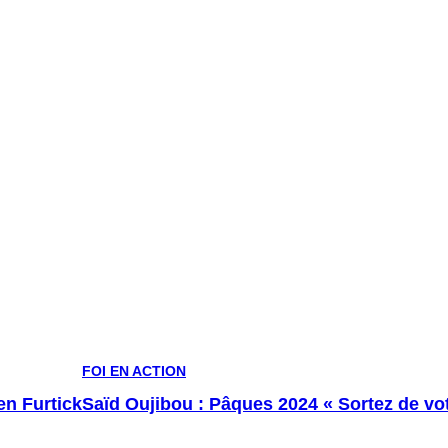
FOI EN ACTION
en Furtick
Saïd Oujibou : Pâques 2024 « Sortez de vot