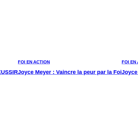
FOI EN ACTION
FOI EN
ÉUSSIR
Joyce Meyer : Vaincre la peur par la Foi
Joyce 