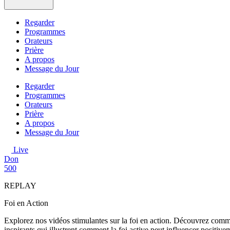
Regarder
Programmes
Orateurs
Prière
A propos
Message du Jour
Regarder
Programmes
Orateurs
Prière
A propos
Message du Jour
Live
Don
500
REPLAY
Foi en Action
Explorez nos vidéos stimulantes sur la foi en action. Découvrez comme
inspirants qui illustrent comment la foi active peut influencer positivem