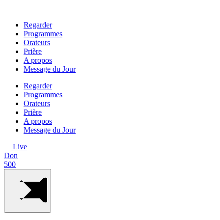
Aller
au
Regarder
contenu
Programmes
Orateurs
Prière
A propos
Message du Jour
Regarder
Programmes
Orateurs
Prière
A propos
Message du Jour
Live
Don
500