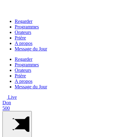
Aller
au
contenu
Regarder
Programmes
Orateurs
Prière
A propos
Message du Jour
Regarder
Programmes
Orateurs
Prière
A propos
Message du Jour
Live
Don
500