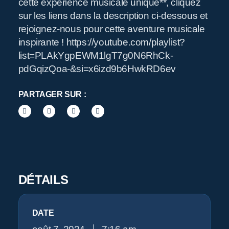
O
cette expérience musicale unique**, cliquez
sur les liens dans la description ci-dessous et
rejoignez-nous pour cette aventure musicale
inspirante ! https://youtube.com/playlist?
list=PLAkYgpEWM1lgT7g0N6RhCk-
pdGqizQoa-&si=x6izd9b6HwkRD6ev
PARTAGER SUR :
DÉTAILS
DATE