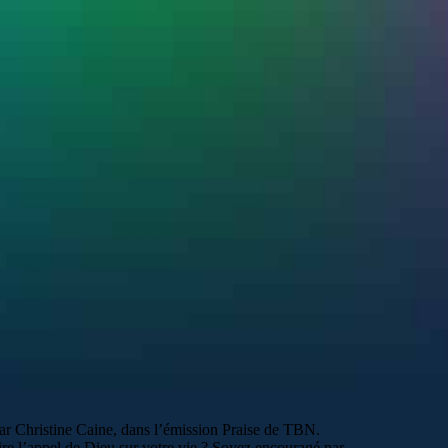
ar Christine Caine, dans l’émission Praise de TBN.
 lire l’appel de Dieu sur votre vie ? Soyez encouragé par