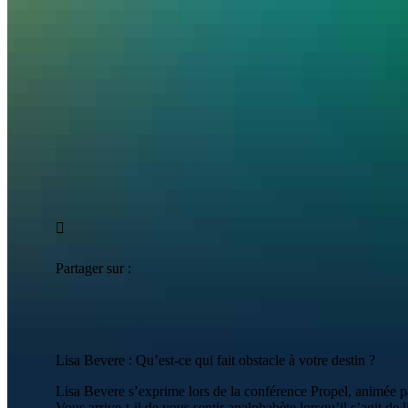
Partager sur :
Lisa Bevere : Qu’est-ce qui fait obstacle à votre destin ?
Lisa Bevere s’exprime lors de la conférence Propel, animée p
Vous arrive-t-il de vous sentir analphabète lorsqu’il s’agit de