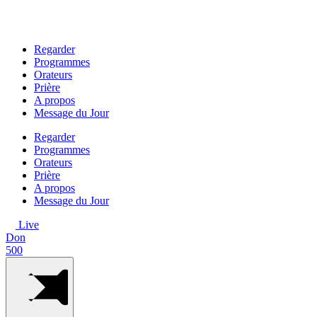
Aller
au
contenu
Regarder
Programmes
Orateurs
Prière
A propos
Message du Jour
Regarder
Programmes
Orateurs
Prière
A propos
Message du Jour
Live
Don
500