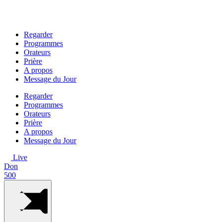
Aller
au
contenu
Regarder
Programmes
Orateurs
Prière
A propos
Message du Jour
Regarder
Programmes
Orateurs
Prière
A propos
Message du Jour
Live
Don
500