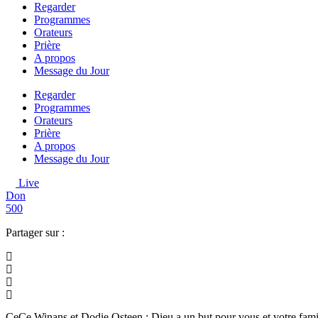
Regarder
Programmes
Orateurs
Prière
A propos
Message du Jour
Regarder
Programmes
Orateurs
Prière
A propos
Message du Jour
Live
Don
500
Partager sur :
CeCe Winans et Dodie Osteen : Dieu a un but pour vous et votre fami