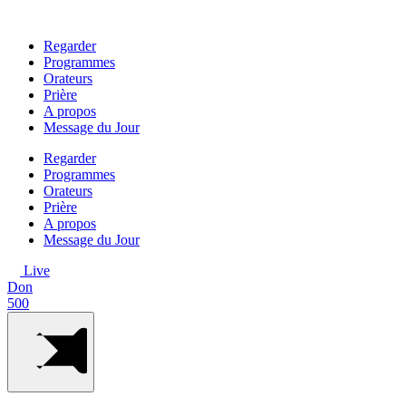
Aller
au
Regarder
contenu
Programmes
Orateurs
Prière
A propos
Message du Jour
Regarder
Programmes
Orateurs
Prière
A propos
Message du Jour
Live
Don
500