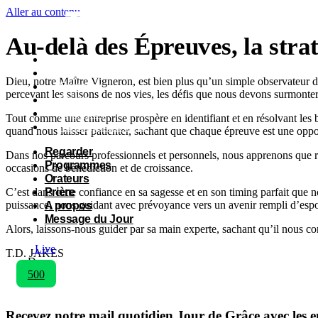
Aller au contenu
Au-delà des Épreuves, la stra
Regarder
Programmes
Dieu, notre Maître Vigneron, est bien plus qu’un simple observateur de
Orateurs
percevant les saisons de nos vies, les défis que nous devons surmonter
Prière
A propos
Tout comme une entreprise prospère en identifiant et en résolvant les 
Message du Jour
quand nous laisser patienter, sachant que chaque épreuve est une oppor
Regarder
Dans nos parcours professionnels et personnels, nous apprenons que r
Programmes
occasions de bénédiction et de croissance.
Orateurs
C’est dans cette confiance en sa sagesse et en son timing parfait que 
Prière
puissance, nous guidant avec prévoyance vers un avenir rempli d’espo
A propos
Message du Jour
Alors, laissons-nous guider par sa main experte, sachant qu’il nous co
Live
T.D. JAKES
Don
500
Recevez notre mail quotidien
Jour de Grâce
avec les 